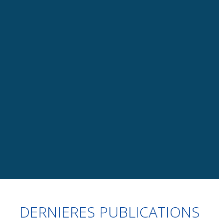
LITIGES ET CONTENTIEUX DE LA
RESPONSABILITE
Contentieux commerciaux, produits défectueux, recours
contre les décisions des autorités, communication &
gestion de crise
+
Slide 3 of 7.
DERNIERES PUBLICATIONS